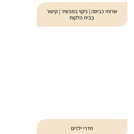
שרותי כביסה | ניקוי במכשיר | קיטור
בבית הלקוח
חדרי ילדים