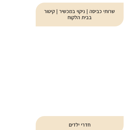
שרותי כביסה | ניקוי במכשיר | קיטור
בבית הלקוח
חדרי ילדים